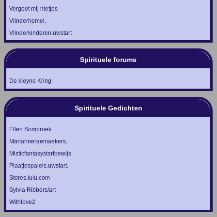
Vergeet mij nietjes
Vlinderhemel.
Vlinderkinderen.uwstart
Spirituele forums
De kleyne Kring
Spirituele Gedichten
Ellen Sombroek.
Marianneraemaekers.
Misticfantasystartbewijs
Plaatjespaleis.uwstart.
Stores.lulu.com
Sylvia Ribbers/art
Withlove2