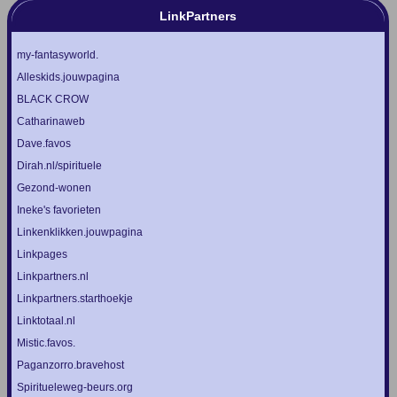
LinkPartners
my-fantasyworld.
Alleskids.jouwpagina
BLACK CROW
Catharinaweb
Dave.favos
Dirah.nl/spirituele
Gezond-wonen
Ineke's favorieten
Linkenklikken.jouwpagina
Linkpages
Linkpartners.nl
Linkpartners.starthoekje
Linktotaal.nl
Mistic.favos.
Paganzorro.bravehost
Spiritueleweg-beurs.org