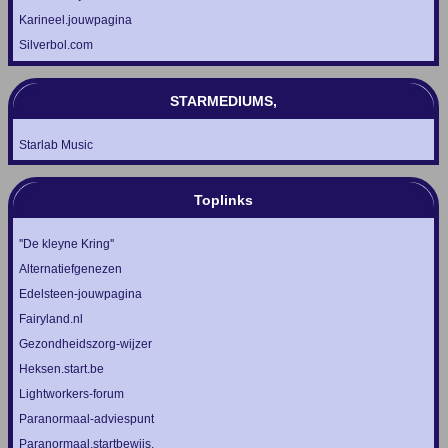
Karineel.jouwpagina
Silverbol.com
STARMEDIUMS,
Starlab Music
Toplinks
''De kleyne Kring''
Alternatiefgenezen
Edelsteen-jouwpagina
Fairyland.nl
Gezondheidszorg-wijzer
Heksen.start.be
Lightworkers-forum
Paranormaal-adviespunt
Paranormaal.startbewijs.