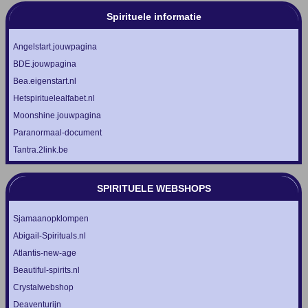
Spirituele informatie
Angelstart.jouwpagina
BDE.jouwpagina
Bea.eigenstart.nl
Hetspirituelealfabet.nl
Moonshine.jouwpagina
Paranormaal-document
Tantra.2link.be
SPIRITUELE WEBSHOPS
Sjamaanopklompen
Abigail-Spirituals.nl
Atlantis-new-age
Beautiful-spirits.nl
Crystalwebshop
Deaventurijn