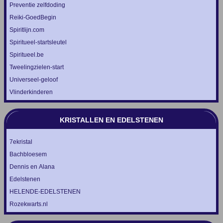
Preventie zelfdoding
Reiki-GoedBegin
Spiritlijn.com
Spiritueel-startsleutel
Spiritueel.be
Tweelingzielen-start
Universeel-geloof
Vlinderkinderen
KRISTALLEN EN EDELSTENEN
7ekristal
Bachbloesem
Dennis en Alana
Edelstenen
HELENDE-EDELSTENEN
Rozekwarts.nl