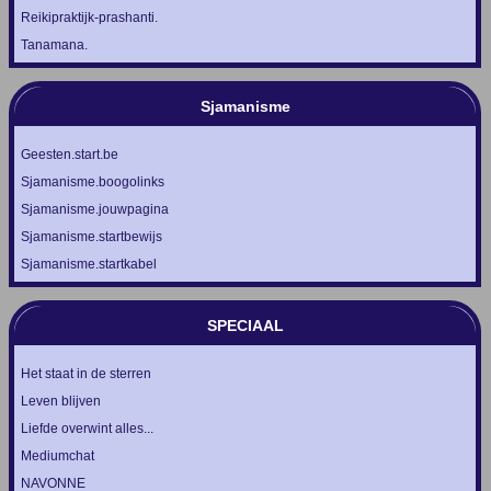
Reikipraktijk-prashanti.
Tanamana.
Sjamanisme
Geesten.start.be
Sjamanisme.boogolinks
Sjamanisme.jouwpagina
Sjamanisme.startbewijs
Sjamanisme.startkabel
SPECIAAL
Het staat in de sterren
Leven blijven
Liefde overwint alles...
Mediumchat
NAVONNE