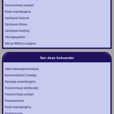
Paranormaal.uwstart
Reiki.expertpagina
Spiritueel-bewust
Spiritueel-Delen
Spiritueel-healing
Strongtogether
Wicca-Witches-pagina
Van deze beheerder
Alternatievegeneeswijze
BennerlijstHet Cirkeltje
Newage.expertpagina
Paranormaal.startbewijs
Paranormaal.uwstart.
Paraspiritueel
Reiki.expertpagina.
Reikienergie