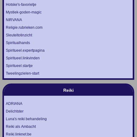
Hotske's-favorietje
Mystiek-goden-magic
NIRVANA
Religie.rubrieken.com
Sleuteltotinzicht
Spiritualhands
Spiritueel.expertpagina
Spiritueel.linkvinden
Spiritueel.startje
Tweelingzielen-start
Reiki
ADRIANA
Delichtster
Luna's reiki behandeling
Reiki als Ambacht
Reiki.linknet.be